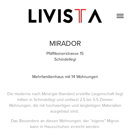
MIRADOR
Pfäffikonerstrasse 15
Schindellegi
Mehrfamilienhaus mit 14 Wohnungen
Die moderne nach Minergie-Standard erstellte Liegenschaft liegt
mitten in Schindellegi und umfasst 2.5 bis 5.5 Zimmer
Wohnungen, die mit hochwertigen und langlebigen Materialien
ausgebaut sind.
Das Besondere an diesen Wohnungen: der "eigene" Migros
kann in Hausschuhen erreicht werden.